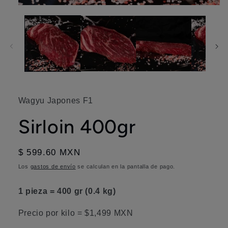
Abrir
elemento
multimedia
1
en
una
ventana
modal
Wagyu Japones F1
Sirloin 400gr
Precio
$ 599.60 MXN
habitual
Los
gastos de envío
se calculan en la pantalla de pago.
1 pieza = 400 gr (0.4 kg)
Precio por kilo = $1,499 MXN