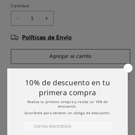
Cantidad
Reducir
Aumentar
cantidad
cantidad
para
para
Políticas de Envío
Sirloin
Sirloin
400gr
400gr
Agregar al carrito
Share