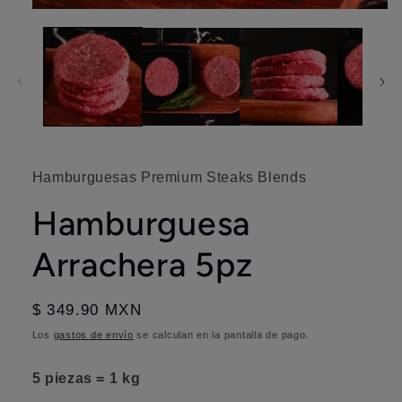
Abrir
elemento
multimedia
1
en
una
ventana
modal
Hamburguesas Premium Steaks Blends
Hamburguesa
Arrachera 5pz
Precio
$ 349.90 MXN
habitual
Los
gastos de envío
se calculan en la pantalla de pago.
5 piezas = 1 kg