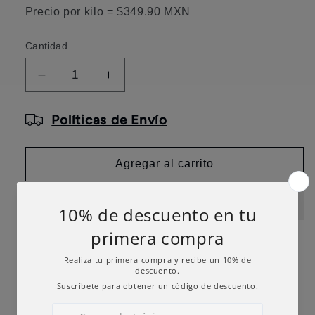
Precio por kilo = $349.90 MXN
Cantidad
Reducir
Aumentar
cantidad
cantidad
para
para
Políticas de Envío
Hamburguesa
Hamburguesa
Arrachera
Arrachera
5pz
5pz
Agregar al carrito
Share