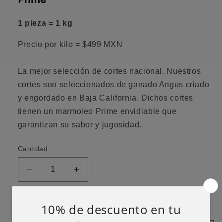
1 pieza = 1 kg
Precio por kilo = $499 MXN
La mejor selección de cortes nacional. Nuestros
cortes son seleccionados de ganado Angus criado
y engordado en Baja California. Dichos cortes
tienen un marmoleo Prime envidiable que
garantizan su sabor y jugosidad.
Cantidad
Reducir
Aumentar
cantidad
cantidad
para
para
Políticas de Envío
Short
Short
Rib/Asado
Rib/Asado