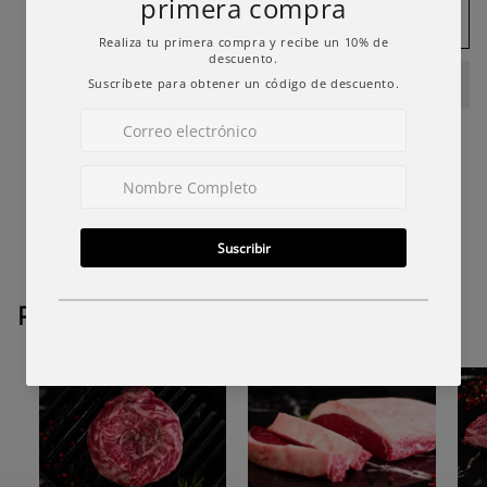
de
de
Agregar al carrito
Tira
Tira
Share
PRODUCTOS SIMILARES