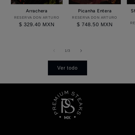
Arrachera
Picanha Entera
S
RESERVA DON ARTURO
Proveedor:
RESERVA DON ARTURO
Proveedor:
R
Precio
$ 329.40 MXN
Precio
$ 748.50 MXN
habitual
habitual
de
1
/
3
Ver todo