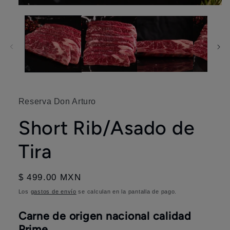
Abrir
elemento
multimedia
1
en
una
ventana
modal
Reserva Don Arturo
Short Rib/Asado de
Tira
Precio
$ 499.00 MXN
habitual
Los
gastos de envío
se calculan en la pantalla de pago.
Carne de origen nacional calidad
Prime