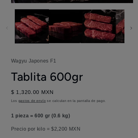
Abrir
elemento
multimedia
1
en
una
ventana
modal
Wagyu Japones F1
Tablita 600gr
Precio
$ 1,320.00 MXN
habitual
Los
gastos de envío
se calculan en la pantalla de pago.
1 pieza = 600 gr (0.6 kg)
Precio por kilo = $2,200 MXN