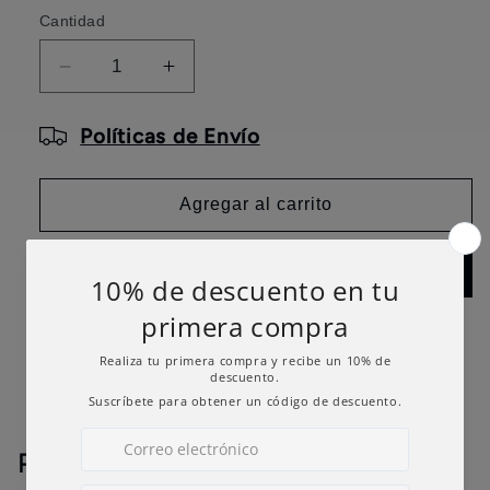
Cantidad
Reducir
Aumentar
cantidad
cantidad
para
para
Políticas de Envío
Tablita
Tablita
600gr
600gr
Agregar al carrito
Comprar ahora
Share
PRODUCTOS SIMILARES